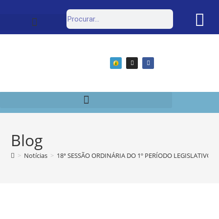
Estrutura Organizacional
Portal da Transparência
Blog
>
Notícias
>
18ª SESSÃO ORDINÁRIA DO 1º PERÍODO LEGISLATIVO D