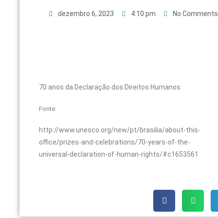
dezembro 6, 2023
4:10 pm
No Comments
70 anos da Declaração dos Direitos Humanos
Fonte:
http://www.unesco.org/new/pt/brasilia/about-this-
office/prizes-and-celebrations/70-years-of-the-
universal-declaration-of-human-rights/#c1653561