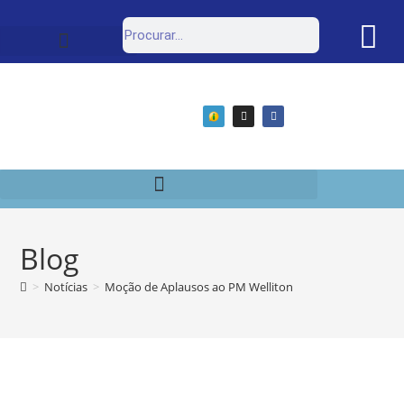
Estrutura Organizacional
Portal da Transparência
Blog
>
Notícias
>
Moção de Aplausos ao PM Welliton