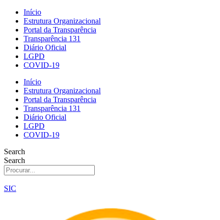
Ir
Início
para
Estrutura Organizacional
o
Portal da Transparência
conteúdo
Transparência 131
Diário Oficial
LGPD
COVID-19
Início
Estrutura Organizacional
Portal da Transparência
Transparência 131
Diário Oficial
LGPD
COVID-19
Search
Search
SIC